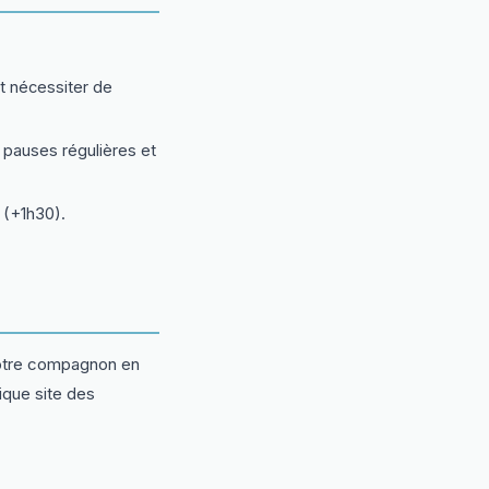
t nécessiter de
pauses régulières et
o (+1h30).
votre compagnon en
ique site des