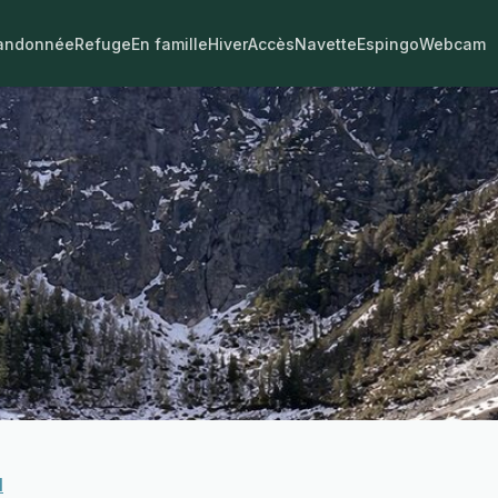
andonnée
Refuge
En famille
Hiver
Accès
Navette
Espingo
Webcam
l