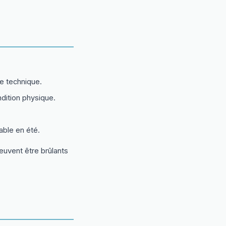
e technique.
dition physique.
able en été.
peuvent être brûlants