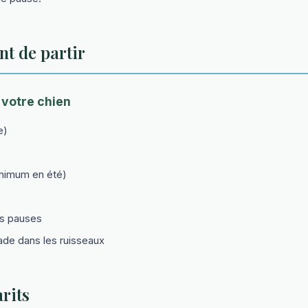
nt de partir
 votre chien
e)
inimum en été)
es pauses
nade dans les ruisseaux
rits