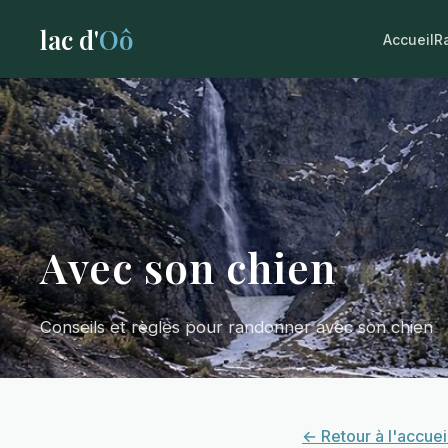
lac d'
Oô
Accueil
R
Avec son chien
Conseils et règles pour randonner avec son chien
← Retour à l'accuei