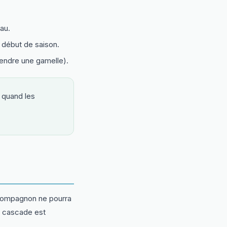
au.
n début de saison.
endre une gamelle).
 quand les
 compagnon ne pourra
la cascade est