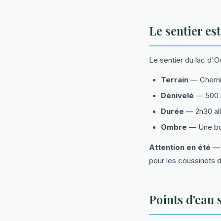
Le sentier es
Le sentier du lac d'
Terrain
— Chemin 
Dénivelé
— 500 m
Durée
— 2h30 all
Ombre
— Une bonn
Attention en été
— P
pour les coussinets d
Points d'eau 