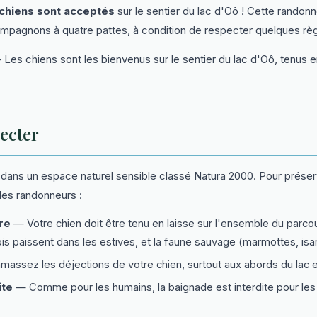
 chiens sont acceptés
sur le sentier du lac d'Oô ! Cette randonné
ompagnons à quatre pattes, à condition de respecter quelques règ
Les chiens sont les bienvenus sur le sentier du lac d'Oô, tenus e
ecter
é dans un espace naturel sensible classé Natura 2000. Pour prése
 les randonneurs :
re
— Votre chien doit être tenu en laisse sur l'ensemble du parco
is paissent dans les estives, et la faune sauvage (marmottes, isa
assez les déjections de votre chien, surtout aux abords du lac e
ite
— Comme pour les humains, la baignade est interdite pour les 