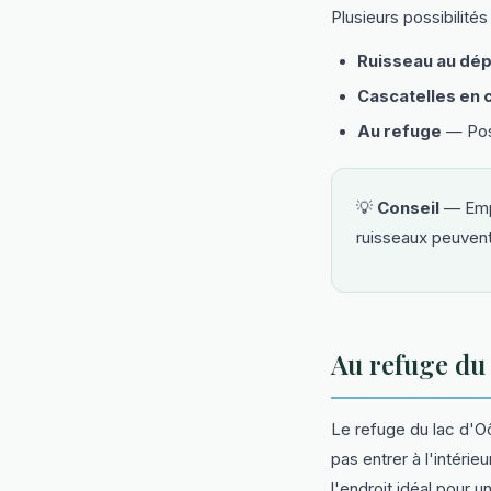
Plusieurs possibilité
Ruisseau au dép
Cascatelles en 
Au refuge
— Poss
💡
Conseil
— Empo
ruisseaux peuvent
Au refuge du 
Le refuge du lac d'O
pas entrer à l'intéri
l'endroit idéal pour 