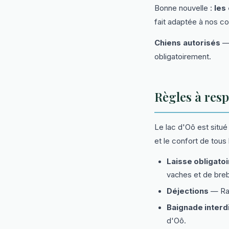
Bonne nouvelle :
les
fait adaptée à nos c
Chiens autorisés
— 
obligatoirement.
Règles à resp
Le lac d'Oô est situ
et le confort de tous
Laisse obligatoi
vaches et de breb
Déjections
— Ram
Baignade interd
d'Oô.